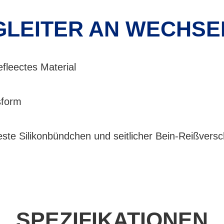
GLEITER AN WECHS
leectes Material
sform
feste Silikonbündchen und seitlicher Bein-Reißversc
SPEZIFIKATIONEN